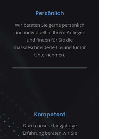
Persönlich
Wir beraten Sie gerne persönlich
und individuell in Ihrem Anliegen
und finden für Sie die
massgeschneiderte Lösung für Ihr
Unternehmen.
Kompetent
Durch unsere langjährige
Erfahrung beraten wir Sie