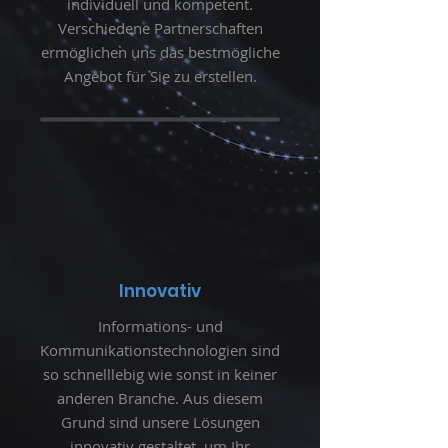
individuell und kompetent.
Verschiedene Partnerschaften
ermöglichen uns das bestmögliche
Angebot für Sie zu erstellen.
Innovativ
Informations- und
Kommunikationstechnologien sind
so schnelllebig wie sonst in keiner
anderen Branche. Aus diesem
Grund sind unsere Lösungen
innovativ gestaltet, um Ihr